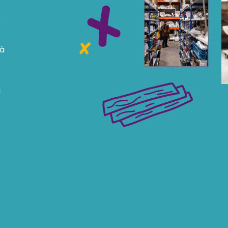
e
 à
i