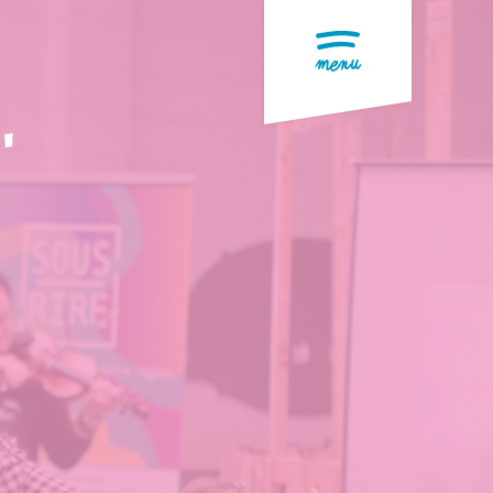
menu
'