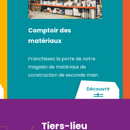
Comptoir des
matériaux
Franchissez la porte de notre
magasin de matériaux de
construction de seconde main.
Découvrir
Tiers-lieu