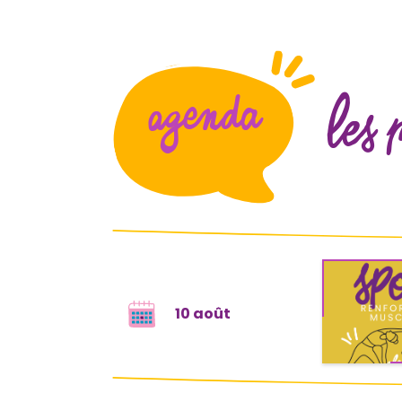
Agenda
Les 
10 août